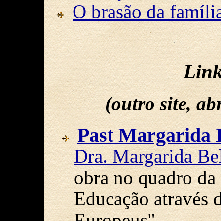
O brasão da famíli
Lin
(outro site, a
Past Margarida 
Dra. Margarida Be
obra no quadro da
Educação através d
Europeus"