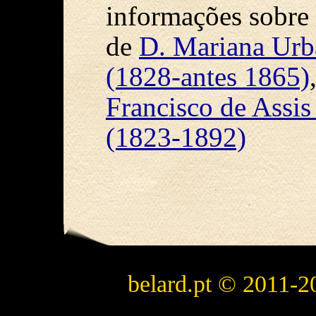
informações sobre 
de
D. Mariana Urb
(1828-antes 1865)
Francisco de Assis
(1823-1892)
belard.pt © 2011-2