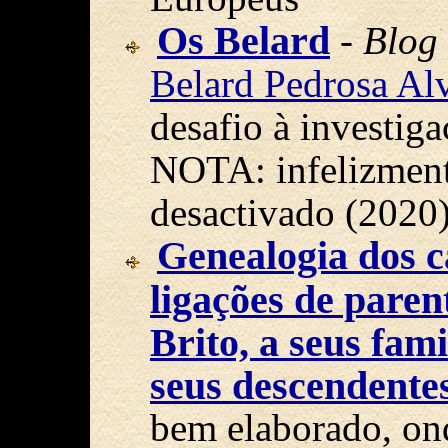
Os Belard
-
Blog
Belard Pedrosa Al
desafio à investiga
NOTA: infelizmente
desactivado (2020
Genealogia dos 
ligações de paren
Brito, a seus fami
seus descendente
bem elaborado, on