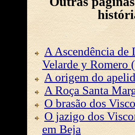
Outras páginas
histór
A Ascendência de D
Velarde y Romero 
A origem do apeli
A Roça Santa Marg
O brasão dos Visc
O jazigo dos Visco
em Beja