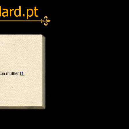
 sua mulher
D.