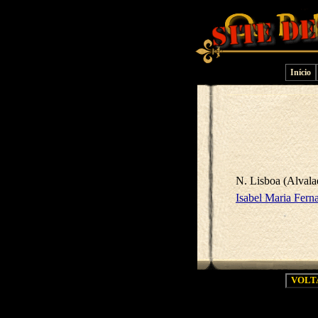
Início
N. Lisboa (Alvala
Isabel Maria Fern