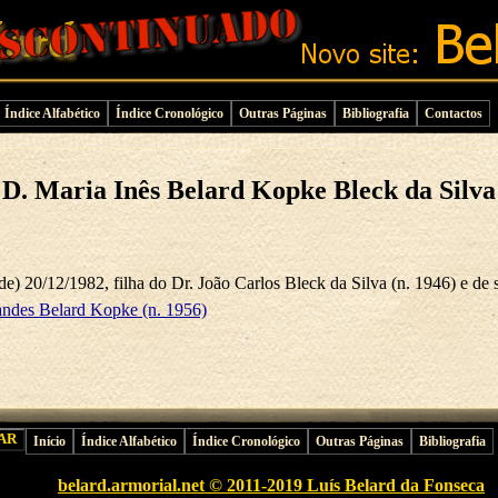
Índice Alfabético
Índice Cronológico
Outras Páginas
Bibliografia
Contactos
D. Maria Inês Belard Kopke Bleck da Silva
de) 20/12/1982, filha do Dr. João Carlos Bleck da Silva (n. 1946) e de
andes Belard Kopke (n. 1956)
Início
Índice Alfabético
Índice Cronológico
Outras Páginas
Bibliografia
belard.armorial.net © 2011-2019 Luís Belard da Fonseca