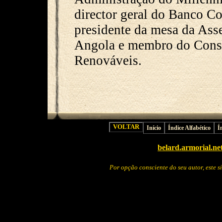
director geral do Banco Co
presidente da mesa da Ass
Angola e membro do Cons
Renováveis.
Início
Índice Alfabético
Í
belard.armorial.ne
Por opção consciente do seu autor, este 