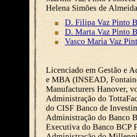
Helena Simões de Almeida
D. Filipa Vaz Pinto 
D. Marta Vaz Pinto 
Vasco Maria Vaz Pin
Licenciado em Gestão e Ad
e MBA (INSEAD, Fontaineb
Manufacturers Hanover, v
Administração do TottaFact
do CISF Banco de Investim
Administração do Banco 
Executiva do Banco BCP 
Administração do Millenn