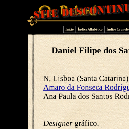
Início
Índice Alfabético
Índice Cronoló
Daniel Filipe dos S
N. Lisboa (Santa Catarina)
Amaro da Fonseca Rodrigu
Ana Paula dos Santos Rodr
Designer
gráfico.